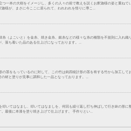
立つ一本の大樹をイメージし、多くの人々の前で教えを説くお釈迦様の姿と重ねてい
迦様が、まさに今ここに居られて、われわれを悟りに導こ...
、緯糸（よこいと）を金糸、焼き金糸、銀糸などの様々な糸の種類を不規則に入れ織
、落ち着いた品のある仕上げになっております。...
注形の茎をもっているのに対して、この竹は鈍四稜計形の茎を有する竹から加工して
の材と塗りが見事に調和した一品となっております。...
を叩いてはなまし、叩いてはなましを、何回も繰り返し打ち伸ばして行き鉢の形に整
。最後に本漆を塗り焼き上げて仕上げます。 手作りとい...