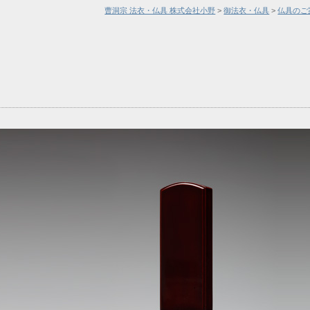
曹洞宗 法衣・仏具 株式会社小野
>
御法衣・仏具
>
仏具のご