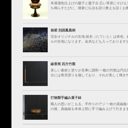
本漆溜色仕上げの鏧子と鏧子台 広い草原にそびえ
ち鳴らすたびに、聴衆に仏法を語り教えを説くお釈
袈裟 別誂鳳凰柄
完全オリジナルの生地 経糸（たていと）は単色
ルの生地になります。金糸なども入っておりますが
線香筒 四方竹製
美しい素材と塗りが見事に調和 一般の竹類は円
分には青貝塗りを施しており、それが美しく輝き竹
打物製手編み菓子鉢
職人の思いがこもる、手作りのアジ 一枚の真鍮板
の後、真鍮線を本体上部に手で編み上げて行きます