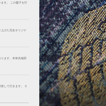
ます。 この鏧子を打
り上げた完全オリジナ
おります。本体先端部
形して行きます。 そ