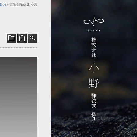
案内
> 京製創作位牌 夕暮