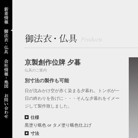
京製創作位牌 夕暮
仏具のご案内
別寸法の製作も可能
日が沈みかけ空が赤く染まる夕暮れ。トンボが一
日の終わりを告げに・・・そんな夕暮れをイメー
ジして製作致しました。
仕様
黒塗り蝋色 or タメ塗り蝋色仕上げ
寸法