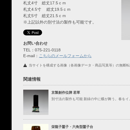
札丈4寸 総丈17.5ｃｍ
札丈4.5寸 総丈19.5ｃｍ
札丈5寸 総丈21.5ｃｍ
※上記以外の別寸法の製作も可能です。
お問い合わせ
TEL：075-221-0118
E-mail：
こちらのメールフォームから
当サイトを構成する画像（各画像データ・商品写真等）の無断転
関連情報
京製創作位牌 若草
別寸法の製作も可能 新緑の中に蝶が舞う。春をイメ
栄龍子鏧子・六角型鏧子台