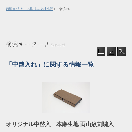
曹洞宗 法衣・仏具 株式会社小野
> 中啓入れ
「中啓入れ」
に関する情報一覧
オリジナル中啓入 本麻生地 両山紋刺繍入